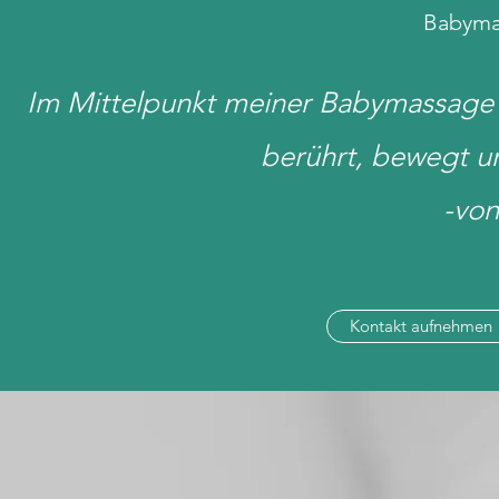
Babymas
Im Mittelpunkt meiner Babymassage s
berührt, bewegt un
-von
Kontakt aufnehmen