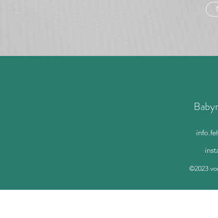
Babym
info.f
inst
©2023 vo