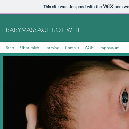
This site was designed with the
.com
web
BABYMASSAGE ROTTWEIL
Start
Über mich
Termine
Kontakt
AGB
Impressum